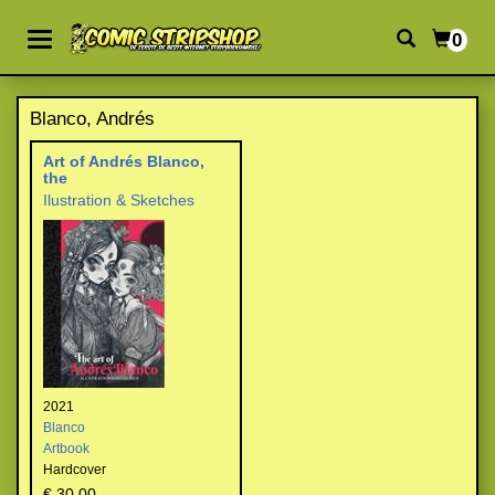
0
Blanco, Andrés
Art of Andrés Blanco,
the
Ilustration & Sketches
2021
Blanco
Artbook
Hardcover
€ 30,00