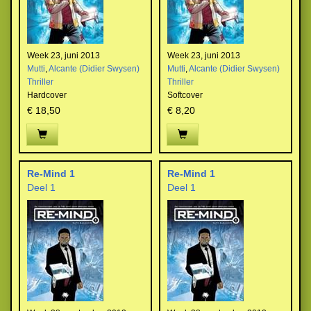
Week 23, juni 2013
Week 23, juni 2013
Mutti
,
Alcante (Didier Swysen)
Mutti
,
Alcante (Didier Swysen)
Thriller
Thriller
Hardcover
Softcover
€ 18,50
€ 8,20
Re-Mind 1
Re-Mind 1
Deel 1
Deel 1