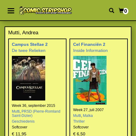
0
Mutti, Andrea
Campus Stellae 2
Cel Financiën 2
De twee Relieken
Inside Information
Week 36, september 2015
Week 27, juli 2007
Mutti
,
PRSD (Pierre-Romland
Saint-Dizier)
Mutti
,
Malka
Geschiedenis
Thriller
Softcover
Softcover
€ 11,95
€ 6,50