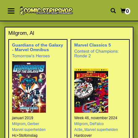
0
Milgrom, Al
Guardians of the Galaxy
Marvel Classics 5
- Marvel Omnibus
Contest of Champions:
Tomorrow's Heroes
Ronde 2
januari 2019
Week 46, november 2024
Milgrom
,
Gerber
Milgrom
,
DeFalco
Marvel superhelden
Actie
,
Marvel superhelden
Hc+Stofomslag
Hardcover