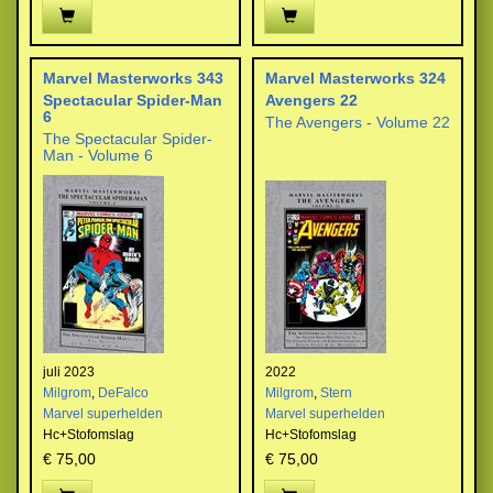
Marvel Masterworks 343
Marvel Masterworks 324
Spectacular Spider-Man
Avengers 22
6
The Avengers - Volume 22
The Spectacular Spider-
Man - Volume 6
juli 2023
2022
Milgrom
,
DeFalco
Milgrom
,
Stern
Marvel superhelden
Marvel superhelden
Hc+Stofomslag
Hc+Stofomslag
€ 75,00
€ 75,00