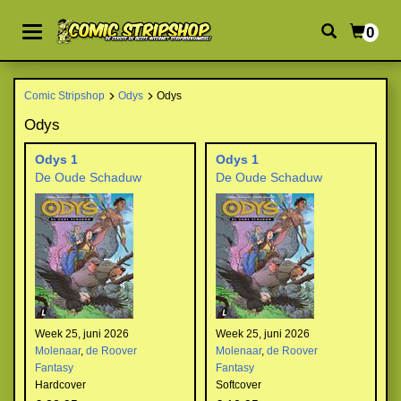
0
Comic Stripshop
Odys
Odys
Odys
Odys 1
Odys 1
De Oude Schaduw
De Oude Schaduw
Week 25, juni 2026
Week 25, juni 2026
Molenaar
,
de Roover
Molenaar
,
de Roover
Fantasy
Fantasy
Hardcover
Softcover