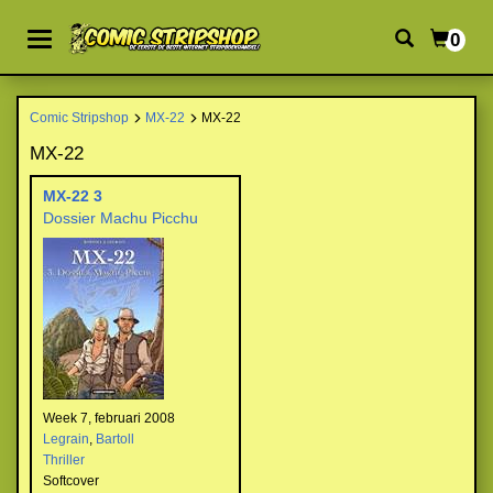
0
Comic Stripshop
MX-22
MX-22
MX-22
MX-22 3
Dossier Machu Picchu
Week 7, februari 2008
Legrain
,
Bartoll
Thriller
Softcover