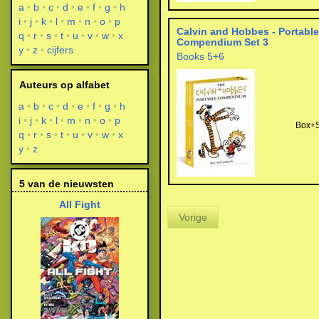
a
b
c
d
e
f
g
h
i
j
k
l
m
n
o
p
Calvin and Hobbes - Portable
q
r
s
t
u
v
w
x
Compendium Set 3
y
z
cijfers
Books 5+6
Auteurs op alfabet
a
b
c
d
e
f
g
h
i
j
k
l
m
n
o
p
Box+S
q
r
s
t
u
v
w
x
y
z
5 van de nieuwsten
All Fight
Vorige