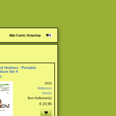
Mijn Comic Stripshop
0
nd Hobbes - Portable
ium Set 4
8
2025
Watterson
Humor
Box+Softcover(s)
€ 23,95