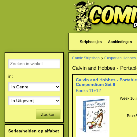
Striphoesjes
Aanbiedingen
Comic Stripshop
Casper en Hobbes
Calvin and Hobbes - Porta
in:
Calvin and Hobbes - Portable
Compendium Set 6
Books 11+12
Week 10, 
Zoeken
Box+S
Series/helden op alfabet