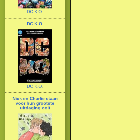
DC K.O.
DC K.O.
DC K.O.
Nick en Charlie staan
voor hun grootste
uitdaging ooit