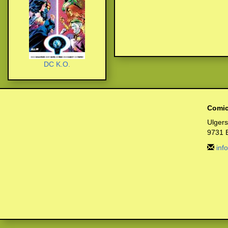
DC K.O.
Comic
Ulger
9731 
inf