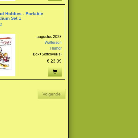
nd Hobbes - Portable
ium Set 1
2
augustus 2023
Watterson
Humor
Box+Softcover(s)
€ 23,99
Volgende