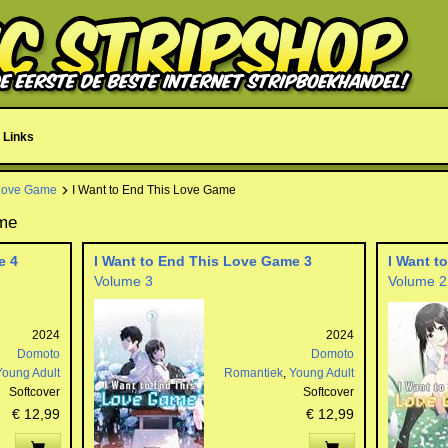
Links
 Love Game
I Want to End This Love Game
ame
e 4
I Want to End This Love Game 3
I Want t
Volume 3
Volume 2
2024
2024
Domoto
Domoto
Young Adult
Romantiek
,
Young Adult
Softcover
Softcover
€ 12,99
€ 12,99