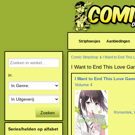
Striphoesjes
Aanbiedingen
Comic Stripshop
I Want to End This
I Want to End This Love G
in:
I Want to End This Love Gam
Volume 4
Zoeken
Romantiek
,
Series/helden op alfabet