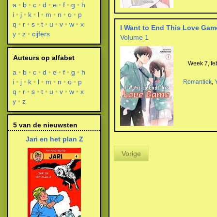
a
b
c
d
e
f
g
h
i
j
k
l
m
n
o
p
q
r
s
t
u
v
w
x
I Want to End This Love Gam
y
z
cijfers
Volume 1
Auteurs op alfabet
Week 7, fe
a
b
c
d
e
f
g
h
i
j
k
l
m
n
o
p
Romantiek
,
q
r
s
t
u
v
w
x
y
z
5 van de nieuwsten
Jari en het plan Z
Vorige