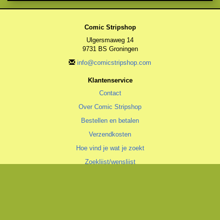
Comic Stripshop
Ulgersmaweg 14
9731 BS Groningen
info@comicstripshop.com
Klantenservice
Contact
Over Comic Stripshop
Bestellen en betalen
Verzendkosten
Hoe vind je wat je zoekt
Zoeklijst/wenslijst
Algemeen
Algemene voorwaarden
Privacyverklaring
Cookiestatement