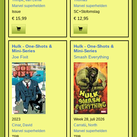
Trimpe
,
van Lente
Thomas
Marvel superhelden
Marvel superhelden
Issue
SC+Stofomslag
€ 15,99
€ 12,95
Hulk - One-Shots &
Hulk - One-Shots &
Mini-Series
Mini-Series
Joe Fixit
Smash Everything
2023
Week 28, juli 2026
Cinar
,
David
Carratù
,
North
Marvel superhelden
Marvel superhelden
TPB
TPB