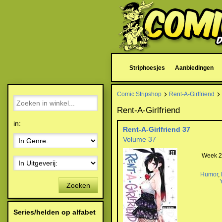
Striphoesjes
Aanbiedingen
Comic Stripshop
Rent-A-Girlfriend
Rent-A-Girlfriend
in:
Rent-A-Girlfriend 37
Volume 37
Week 28
Humor
,
Zoeken
Series/helden op alfabet