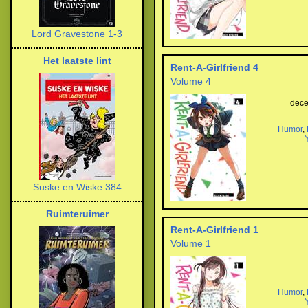
Lord Gravestone 1-3
Het laatste lint
Rent-A-Girlfriend 4
Volume 4
dec
Humor
,
Suske en Wiske 384
Ruimteruimer
Rent-A-Girlfriend 1
Volume 1
Humor
,