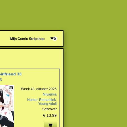
Mijn Comic Stripshop
0
irlfriend 33
3
Week 43, oktober 2025
Miyajima
Humor
,
Romantiek
,
Young Adult
Softcover
€ 13,99