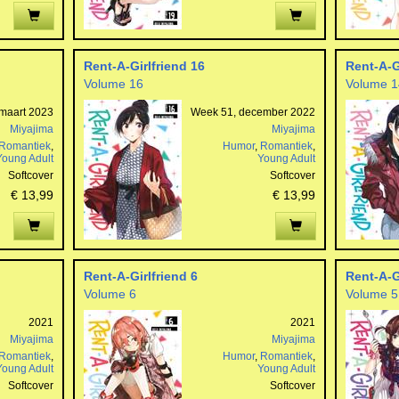
Rent-A-Girlfriend 16
Rent-A-G
Volume 16
Volume 1
maart 2023
Week 51, december 2022
Miyajima
Miyajima
Romantiek
,
Humor
,
Romantiek
,
Young Adult
Young Adult
Softcover
Softcover
€ 13,99
€ 13,99
Rent-A-Girlfriend 6
Rent-A-G
Volume 6
Volume 5
2021
2021
Miyajima
Miyajima
Romantiek
,
Humor
,
Romantiek
,
Young Adult
Young Adult
Softcover
Softcover