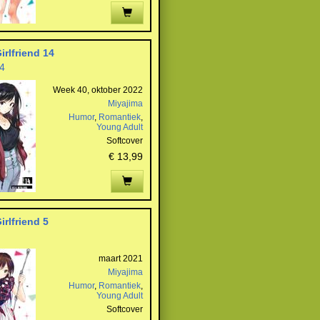
irlfriend 14
4
Week 40, oktober 2022
Miyajima
Humor
,
Romantiek
,
Young Adult
Softcover
€ 13,99
irlfriend 5
maart 2021
Miyajima
Humor
,
Romantiek
,
Young Adult
Softcover