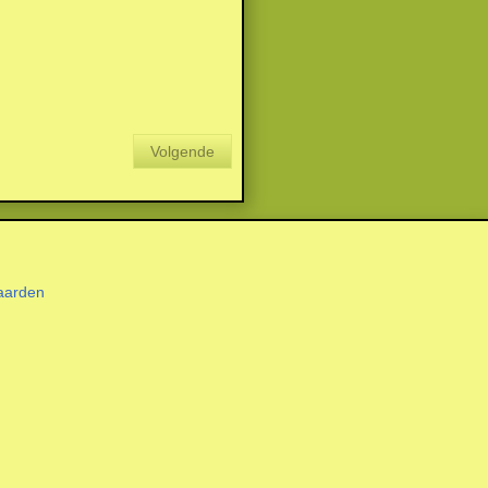
Volgende
aarden