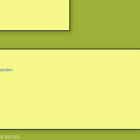
aarden
56.943.B01