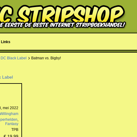
Links
 DC Black Label
Batman vs. Bigby!
k Label
, mei 2022
Willingham
perhelden
,
Fantasy
TPB
€ 19,99