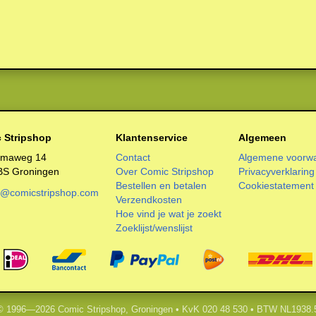
 Stripshop
Klantenservice
Algemeen
smaweg 14
Contact
Algemene voorw
BS Groningen
Over Comic Stripshop
Privacyverklaring
Bestellen en betalen
Cookiestatement
o@comicstripshop.com
Verzendkosten
Hoe vind je wat je zoekt
Zoeklijst/wenslijst
 © 1996—2026 Comic Stripshop, Groningen • KvK 020 48 530 • BTW NL1938.