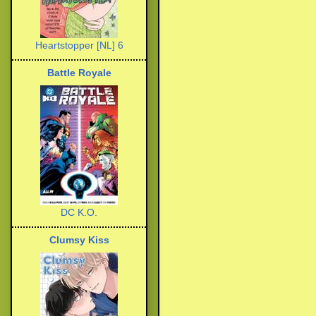
Heartstopper [NL] 6
Battle Royale
DC K.O.
Clumsy Kiss