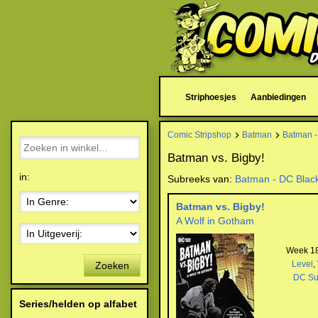
Striphoesjes
Aanbiedingen
Comic Stripshop
Batman
Batman -
Batman vs. Bigby!
in:
Subreeks van:
Batman - DC Blac
Batman vs. Bigby!
A Wolf in Gotham
Week 18
Level
,
Zoeken
DC Su
Series/helden op alfabet