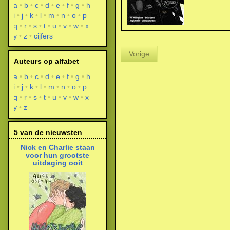
a
b
c
d
e
f
g
h
i
j
k
l
m
n
o
p
q
r
s
t
u
v
w
x
y
z
cijfers
Vorige
Auteurs op alfabet
a
b
c
d
e
f
g
h
i
j
k
l
m
n
o
p
q
r
s
t
u
v
w
x
y
z
5 van de nieuwsten
Nick en Charlie staan
voor hun grootste
uitdaging ooit