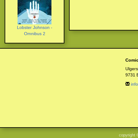
Lobster Johnson -
Omnibus 2
Comic
Ulger
9731 
inf
copyright