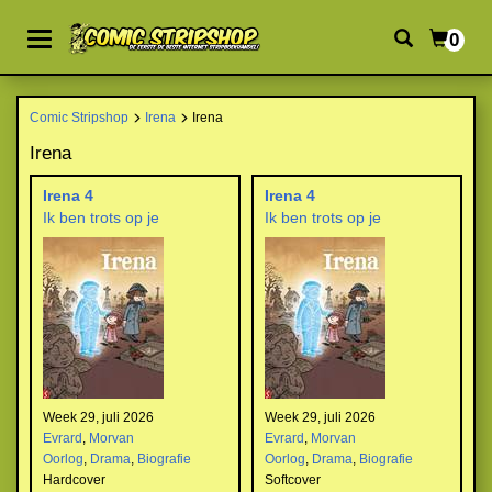
0
Comic Stripshop
Irena
Irena
Irena
Irena 4
Irena 4
Ik ben trots op je
Ik ben trots op je
Week 29, juli 2026
Week 29, juli 2026
Evrard
,
Morvan
Evrard
,
Morvan
Oorlog
,
Drama
,
Biografie
Oorlog
,
Drama
,
Biografie
Hardcover
Softcover