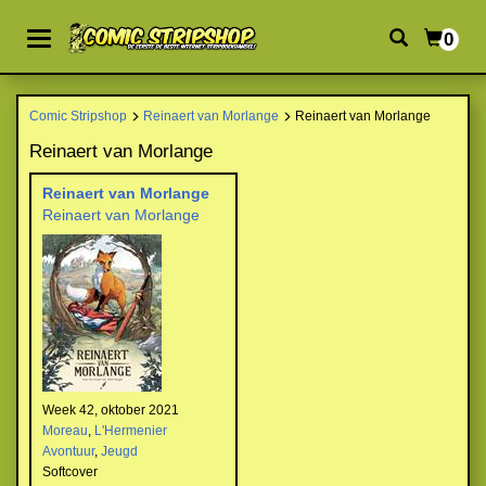
0
Comic Stripshop
Reinaert van Morlange
Reinaert van Morlange
Reinaert van Morlange
Reinaert van Morlange
Reinaert van Morlange
Week 42, oktober 2021
Moreau
,
L'Hermenier
Avontuur
,
Jeugd
Softcover