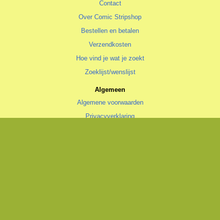
Contact
Over Comic Stripshop
Bestellen en betalen
Verzendkosten
Hoe vind je wat je zoekt
Zoeklijst/wenslijst
Algemeen
Algemene voorwaarden
Privacyverklaring
Cookiestatement
copyright © 1996—2026 Comic Stripshop, Groningen • KvK 020 48 530
• BTW NL1938.56.943.B01
Trotse realisatie
Aspin