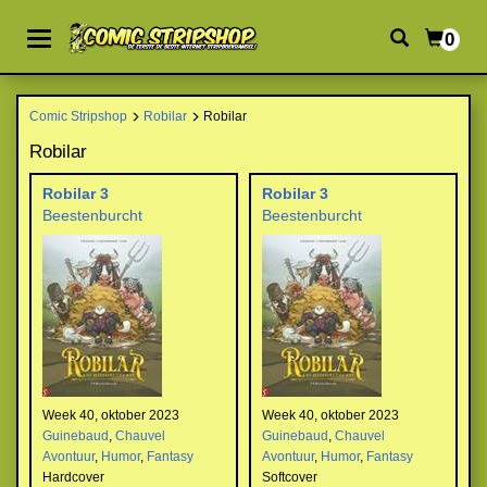
0
Comic Stripshop
Robilar
Robilar
Robilar
Robilar 3
Robilar 3
Beestenburcht
Beestenburcht
Week 40, oktober 2023
Week 40, oktober 2023
Guinebaud
,
Chauvel
Guinebaud
,
Chauvel
Avontuur
,
Humor
,
Fantasy
Avontuur
,
Humor
,
Fantasy
Hardcover
Softcover