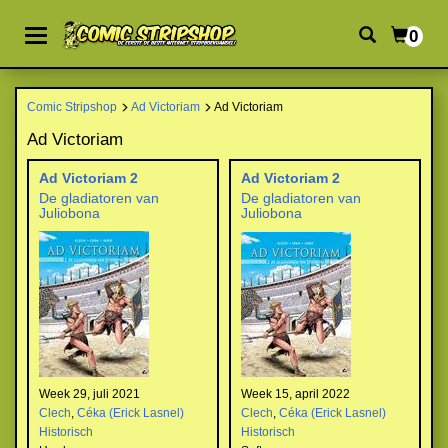
0
Comic Stripshop
Ad Victoriam
Ad Victoriam
Ad Victoriam
Ad Victoriam 2
Ad Victoriam 2
De gladiatoren van
De gladiatoren van
Juliobona
Juliobona
Week 29, juli 2021
Week 15, april 2022
Clech
,
Céka (Erick Lasnel)
Clech
,
Céka (Erick Lasnel)
Historisch
Historisch