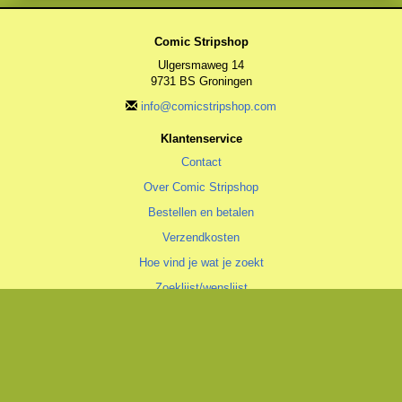
Comic Stripshop
Ulgersmaweg 14
9731 BS Groningen
info@comicstripshop.com
Klantenservice
Contact
Over Comic Stripshop
Bestellen en betalen
Verzendkosten
Hoe vind je wat je zoekt
Zoeklijst/wenslijst
Algemeen
Algemene voorwaarden
Privacyverklaring
Cookiestatement