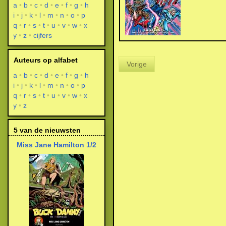
a
b
c
d
e
f
g
h
i
j
k
l
m
n
o
p
q
r
s
t
u
v
w
x
y
z
cijfers
Auteurs op alfabet
Vorige
a
b
c
d
e
f
g
h
i
j
k
l
m
n
o
p
q
r
s
t
u
v
w
x
y
z
5 van de nieuwsten
Miss Jane Hamilton 1/2