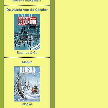
Bessy - Integraal 2
De vlucht van de Condor
Soames & Co
Alaska
Alaska