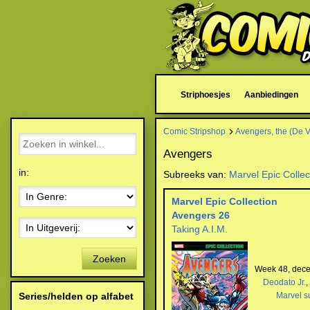
Striphoesjes
Aanbiedingen
Comic Stripshop
Avengers, the (De 
Avengers
in:
Subreeks van:
Marvel Epic Collec
Marvel Epic Collection
Avengers 26
Taking A.I.M.
Zoeken
Week 48, dec
Deodato Jr.
,
Series/helden op alfabet
Marvel s