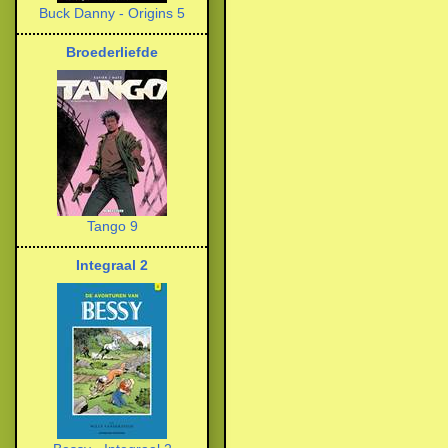
Buck Danny - Origins 5
Broederliefde
Tango 9
Integraal 2