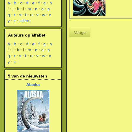
a
b
c
d
e
f
g
h
i
j
k
l
m
n
o
p
q
r
s
t
u
v
w
x
y
z
cijfers
Vorige
Auteurs op alfabet
a
b
c
d
e
f
g
h
i
j
k
l
m
n
o
p
q
r
s
t
u
v
w
x
y
z
5 van de nieuwsten
Alaska