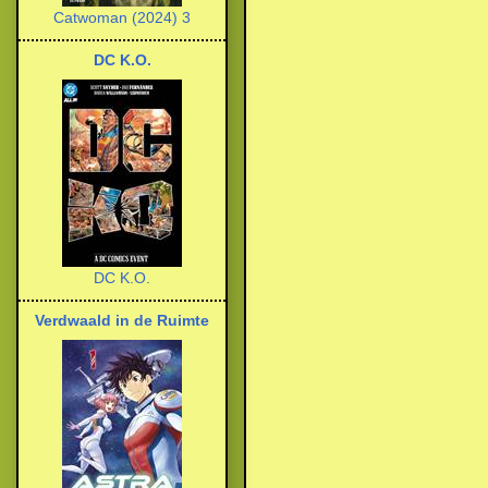
Catwoman (2024) 3
DC K.O.
DC K.O.
Verdwaald in de Ruimte