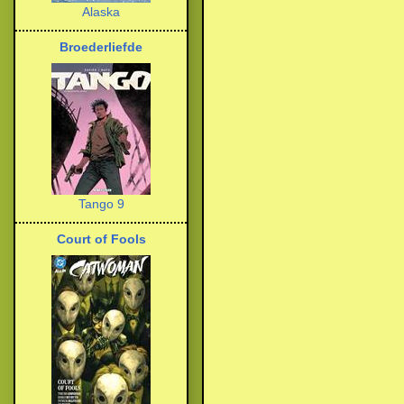
Alaska
Broederliefde
Tango 9
Court of Fools