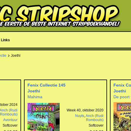
Links
ectie
Joethi
Fenix Collectie 145
Fenix Co
Joethi
Joethi
Mahima
De poort
tober 2024
Anch (Rudi
Week 40, oktober 2020
Rombouts)
Nuyts
,
Anch (Rudi
Avontuur
Rombouts)
Softcover
Softcover