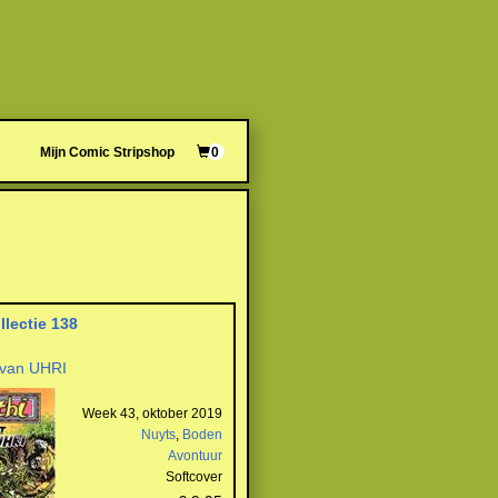
Mijn Comic Stripshop
0
llectie 138
 van UHRI
Week 43, oktober 2019
Nuyts
,
Boden
Avontuur
Softcover