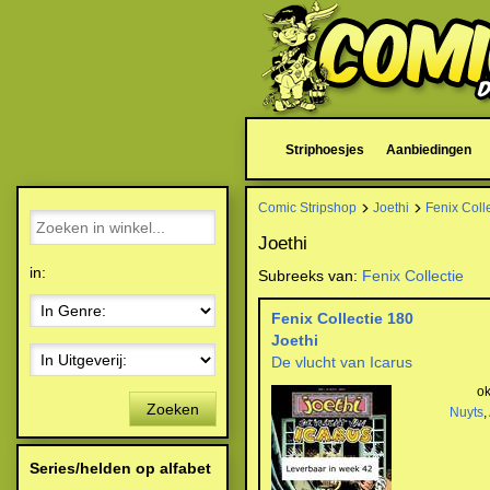
Striphoesjes
Aanbiedingen
Comic Stripshop
Joethi
Fenix Coll
Joethi
in:
Subreeks van:
Fenix Collectie
Fenix Collectie 180
Joethi
De vlucht van Icarus
ok
Zoeken
Nuyts
,
Series/helden op alfabet