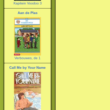
Kapitein Voodoo 3
Aan de Plas
Verbouwes, de 1
Call Me by Your Name