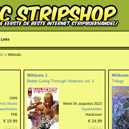
Links
ts)
Wildcats
Wildcats 1
Wildcats
Better Living Through Violence vol. 1
Trilogy
1999
rest
,
Moore
Week 34, augustus 2023
uperhelden
Superhelden
TPB
Hardcover
€ 19,99
€ 24,99