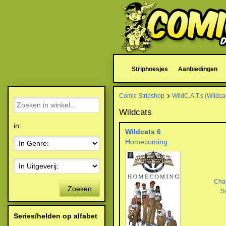
Striphoesjes
Aanbiedingen
Comic Stripshop
WildC.A.T.s (Wildca
Wildcats
in:
Wildcats 6
Homecoming
Cha
Zoeken
S
Series/helden op alfabet