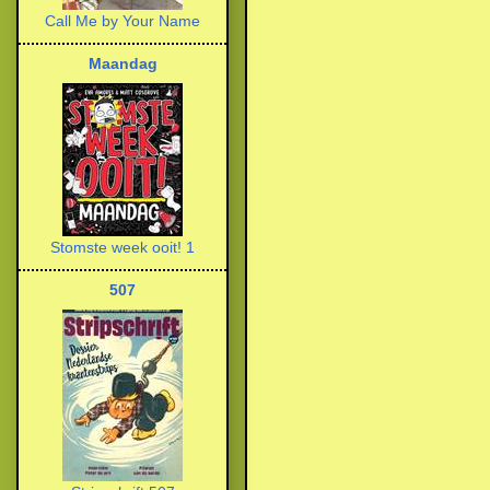
Call Me by Your Name
Maandag
Stomste week ooit! 1
507