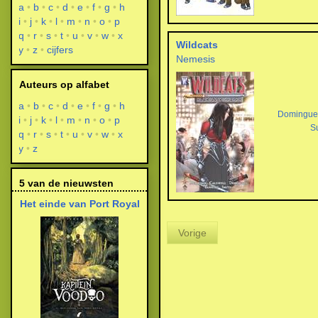
a
b
c
d
e
f
g
h
i
j
k
l
m
n
o
p
q
r
s
t
u
v
w
x
Wildcats
y
z
cijfers
Nemesis
Auteurs op alfabet
a
b
c
d
e
f
g
h
Domingue
i
j
k
l
m
n
o
p
S
q
r
s
t
u
v
w
x
y
z
5 van de nieuwsten
Het einde van Port Royal
Vorige