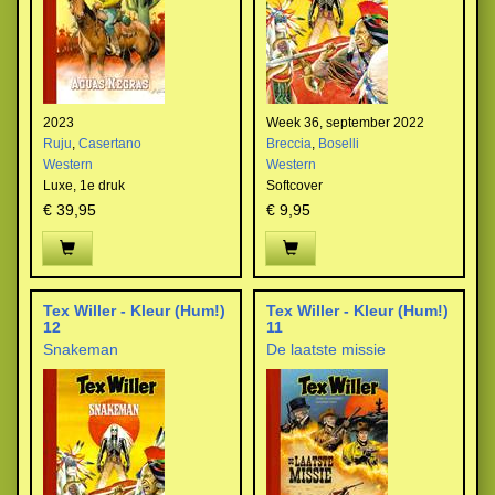
2023
Week 36, september 2022
Ruju
,
Casertano
Breccia
,
Boselli
Western
Western
Luxe,
1e druk
Softcover
€ 39,95
€ 9,95
Tex Willer - Kleur (Hum!)
Tex Willer - Kleur (Hum!)
12
11
Snakeman
De laatste missie