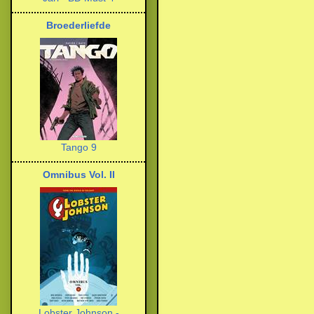
Broederliefde
Tango 9
Omnibus Vol. II
Lobster Johnson -