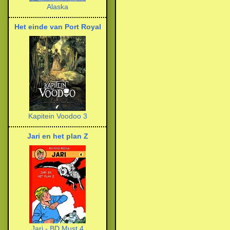
Alaska
Het einde van Port Royal
Kapitein Voodoo 3
Jari en het plan Z
Jari - BD Must 4