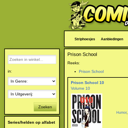
Striphoesjes
Aanbiedingen
Prison School
Reeks:
in:
Prison School
Prison School 10
Volume 10
Zoeken
Humor
Series/helden op alfabet