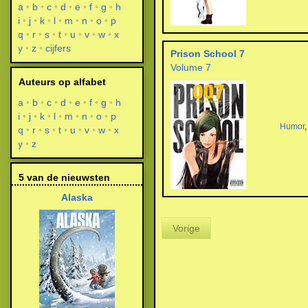
a
b
c
d
e
f
g
h
i
j
k
l
m
n
o
p
q
r
s
t
u
v
w
x
y
z
cijfers
Prison School 7
Volume 7
Auteurs op alfabet
a
b
c
d
e
f
g
h
i
j
k
l
m
n
o
p
Humor
q
r
s
t
u
v
w
x
y
z
5 van de nieuwsten
Alaska
Vorige