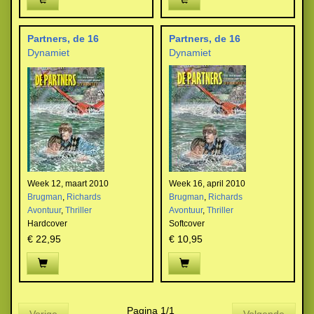
Partners, de 16
Partners, de 16
Dynamiet
Dynamiet
Week 12, maart 2010
Week 16, april 2010
Brugman
,
Richards
Brugman
,
Richards
Avontuur
,
Thriller
Avontuur
,
Thriller
Hardcover
Softcover
€ 22,95
€ 10,95
Pagina 1/1