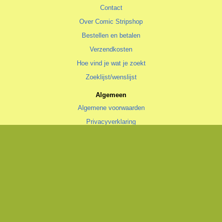
Contact
Over Comic Stripshop
Bestellen en betalen
Verzendkosten
Hoe vind je wat je zoekt
Zoeklijst/wenslijst
Algemeen
Algemene voorwaarden
Privacyverklaring
Cookiestatement
copyright © 1996—2026 Comic Stripshop, Groningen • KvK 020 48 530
• BTW NL1938.56.943.B01