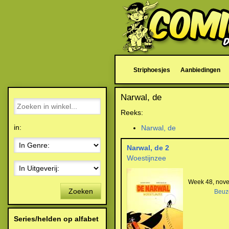
Striphoesjes
Aanbiedingen
Narwal, de
Reeks:
in:
Narwal, de
Narwal, de 2
Woestijnzee
Week 48, nov
Zoeken
Beuz
Series/helden op alfabet