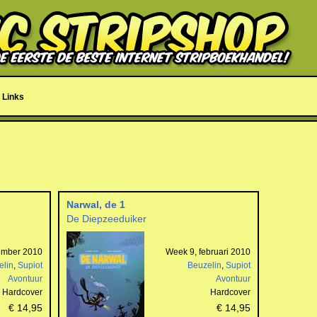
Links
Narwal, de 1
De Diepzeeduiker
ember 2010
Week 9, februari 2010
elin
,
Supiot
Beuzelin
,
Supiot
Avontuur
Avontuur
Hardcover
Hardcover
€ 14,95
€ 14,95