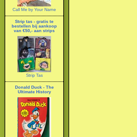
Call Me by Your Name
Strip tas - gratis te
bestellen bij aankoop
van €50,- aan strips
Strip Tas
Donald Duck - The
Ultimate History