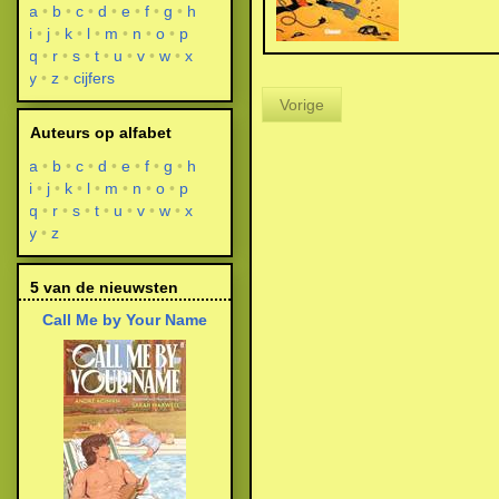
a
b
c
d
e
f
g
h
i
j
k
l
m
n
o
p
q
r
s
t
u
v
w
x
y
z
cijfers
Vorige
Auteurs op alfabet
a
b
c
d
e
f
g
h
i
j
k
l
m
n
o
p
q
r
s
t
u
v
w
x
y
z
5 van de nieuwsten
Call Me by Your Name