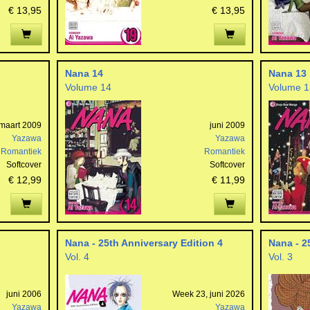
€ 13,95
€ 13,95
Nana 14
Nana 13
Volume 14
Volume 1
maart 2009
juni 2009
Yazawa
Yazawa
Romantiek
Romantiek
Softcover
Softcover
€ 12,99
€ 11,99
Nana - 25th Anniversary Edition 4
Nana - 2
Vol. 4
Vol. 3
juni 2006
Week 23, juni 2026
Yazawa
Yazawa