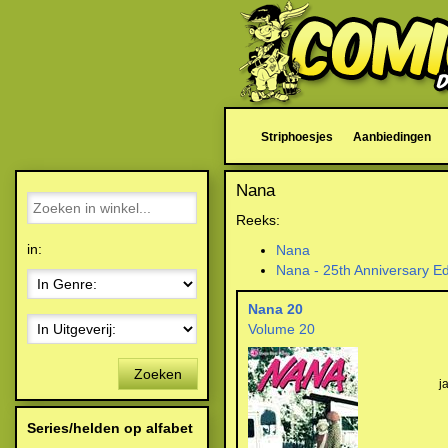
Striphoesjes
Aanbiedingen
Nana
Reeks:
in:
Nana
Nana - 25th Anniversary Ed
Nana 20
Volume 20
Zoeken
j
Series/helden op alfabet