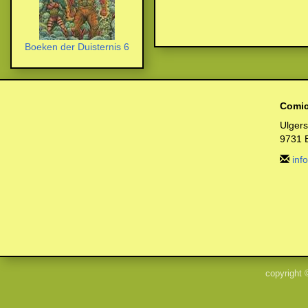
Boeken der Duisternis 6
Comic
Ulger
9731 
inf
copyright