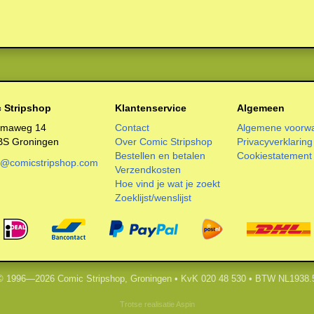
 Stripshop
Klantenservice
Algemeen
smaweg 14
Contact
Algemene voorw
BS Groningen
Over Comic Stripshop
Privacyverklaring
Bestellen en betalen
Cookiestatement
o@comicstripshop.com
Verzendkosten
Hoe vind je wat je zoekt
Zoeklijst/wenslijst
 © 1996—2026 Comic Stripshop, Groningen • KvK 020 48 530 • BTW NL1938.
Trotse realisatie
Aspin