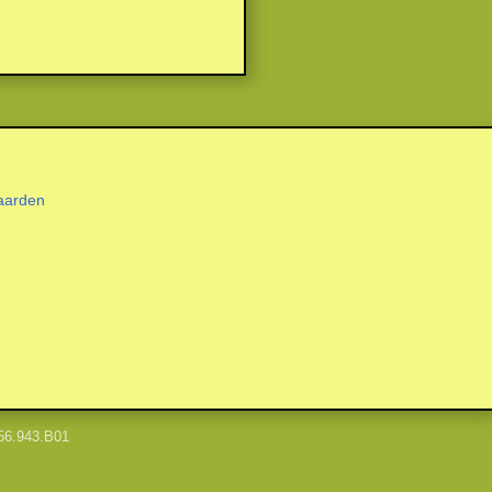
aarden
56.943.B01