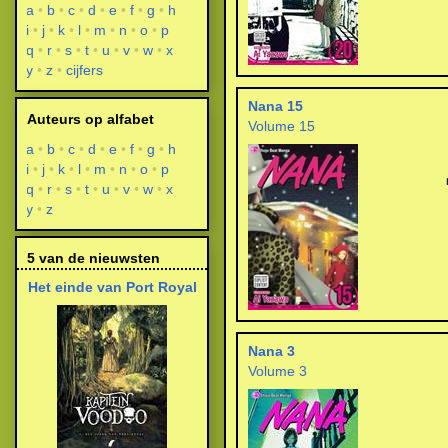
a
b
c
d
e
f
g
h
i
j
k
l
m
n
o
p
q
r
s
t
u
v
w
x
y
z
cijfers
Nana 15
Auteurs op alfabet
Volume 15
a
b
c
d
e
f
g
h
i
j
k
l
m
n
o
p
q
r
s
t
u
v
w
x
y
z
5 van de nieuwsten
Het einde van Port Royal
Nana 3
Volume 3