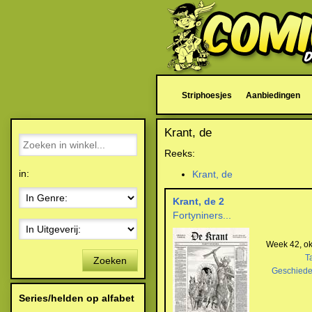
Striphoesjes
Aanbiedingen
Krant, de
Reeks:
in:
Krant, de
Krant, de 2
Fortyniners...
Week 42, ok
T
Zoeken
Geschiede
Series/helden op alfabet