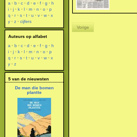
a
b
c
d
e
f
g
h
i
j
k
l
m
n
o
p
q
r
s
t
u
v
w
x
y
z
cijfers
Vorige
Auteurs op alfabet
a
b
c
d
e
f
g
h
i
j
k
l
m
n
o
p
q
r
s
t
u
v
w
x
y
z
5 van de nieuwsten
De man die bomen
plantte