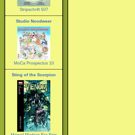
Stripschrift 507
Studio Noodweer
MoCa Prospectus 10
Sting of the Scorpion
Marvel Modern Era Epic