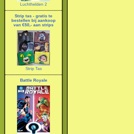
Luchthelden 2
Strip tas - gratis te
bestellen bij aankoop
van €50,- aan strips
Strip Tas
Battle Royale