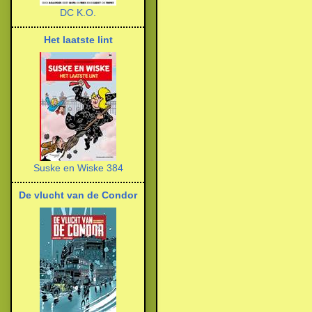
DC K.O.
Het laatste lint
Suske en Wiske 384
De vlucht van de Condor