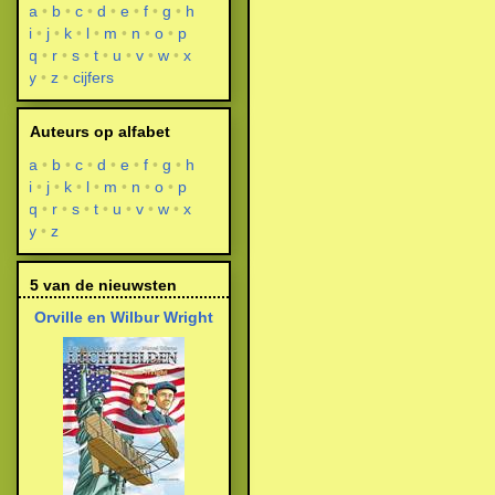
a
b
c
d
e
f
g
h
i
j
k
l
m
n
o
p
q
r
s
t
u
v
w
x
y
z
cijfers
Auteurs op alfabet
a
b
c
d
e
f
g
h
i
j
k
l
m
n
o
p
q
r
s
t
u
v
w
x
y
z
5 van de nieuwsten
Orville en Wilbur Wright