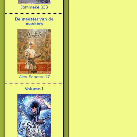
Jommeke 333
De meester van de
maskers
Alex Senator 17
Volume 1