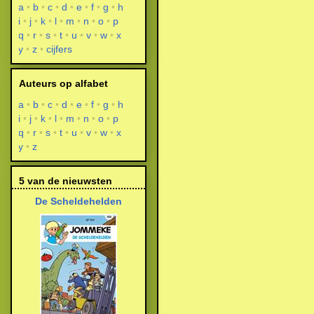
a
b
c
d
e
f
g
h
i
j
k
l
m
n
o
p
q
r
s
t
u
v
w
x
y
z
cijfers
Auteurs op alfabet
a
b
c
d
e
f
g
h
i
j
k
l
m
n
o
p
q
r
s
t
u
v
w
x
y
z
5 van de nieuwsten
De Scheldehelden