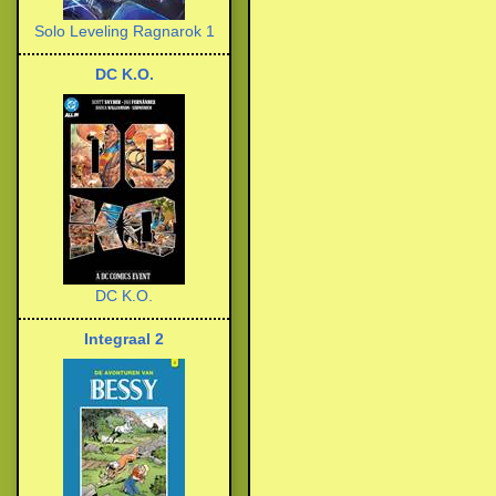
Solo Leveling Ragnarok 1
DC K.O.
DC K.O.
Integraal 2