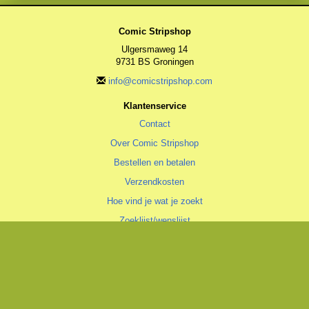
Comic Stripshop
Ulgersmaweg 14
9731 BS Groningen
info@comicstripshop.com
Klantenservice
Contact
Over Comic Stripshop
Bestellen en betalen
Verzendkosten
Hoe vind je wat je zoekt
Zoeklijst/wenslijst
Algemeen
Algemene voorwaarden
Privacyverklaring
Cookiestatement