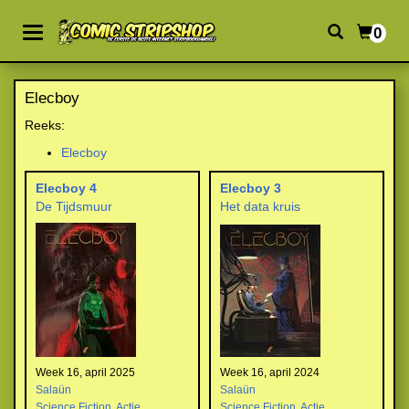
0
Elecboy
Reeks:
Elecboy
Elecboy 4
Elecboy 3
De Tijdsmuur
Het data kruis
Week 16, april 2025
Week 16, april 2024
Salaün
Salaün
Science Fiction
,
Actie
Science Fiction
,
Actie