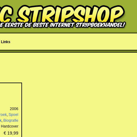
Links
2006
roek
,
Spoel
k
,
Biografie
Hardcover
€ 19,99