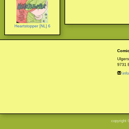
Heartstopper [NL] 6
Comic
Ulger
9731 
inf
copyright