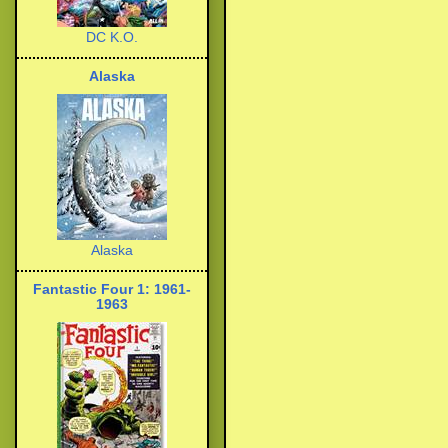
DC K.O.
Alaska
Alaska
Fantastic Four 1: 1961-
1963