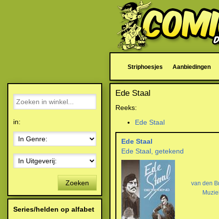
Striphoesjes
Aanbiedingen
Ede Staal
Reeks:
in:
Ede Staal
Ede Staal
Ede Staal, getekend
Zoeken
van den B
Muzie
Series/helden op alfabet