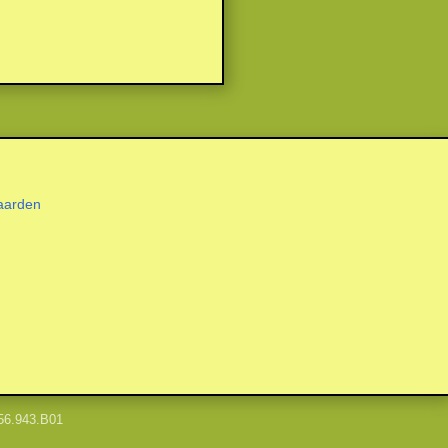
aarden
56.943.B01