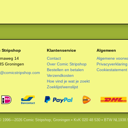
 Stripshop
Klantenservice
Algemeen
smaweg 14
Contact
Algemene voorw
BS Groningen
Over Comic Stripshop
Privacyverklaring
Bestellen en betalen
Cookiestatement
o@comicstripshop.com
Verzendkosten
Hoe vind je wat je zoekt
Zoeklijst/wenslijst
 © 1996—2026 Comic Stripshop, Groningen • KvK 020 48 530 • BTW NL1938.