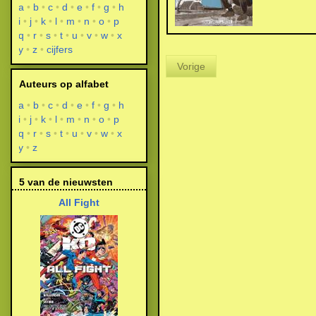
a
b
c
d
e
f
g
h
i
j
k
l
m
n
o
p
q
r
s
t
u
v
w
x
y
z
cijfers
Vorige
Auteurs op alfabet
a
b
c
d
e
f
g
h
i
j
k
l
m
n
o
p
q
r
s
t
u
v
w
x
y
z
5 van de nieuwsten
All Fight