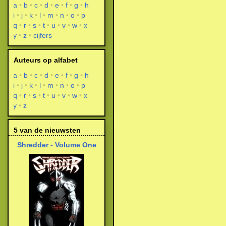
a
b
c
d
e
f
g
h
i
j
k
l
m
n
o
p
q
r
s
t
u
v
w
x
y
z
cijfers
Auteurs op alfabet
a
b
c
d
e
f
g
h
i
j
k
l
m
n
o
p
q
r
s
t
u
v
w
x
y
z
5 van de nieuwsten
Shredder - Volume One