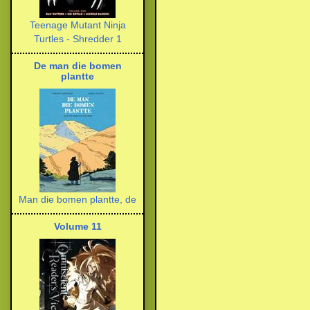
Teenage Mutant Ninja
Turtles - Shredder 1
De man die bomen
plantte
Man die bomen plantte, de
Volume 11