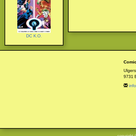
DC K.O.
Comic
Ulger
9731 
inf
copyright