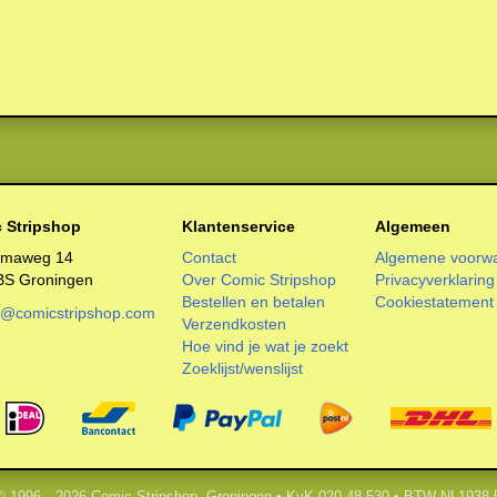
 Stripshop
Klantenservice
Algemeen
smaweg 14
Contact
Algemene voorw
BS Groningen
Over Comic Stripshop
Privacyverklaring
Bestellen en betalen
Cookiestatement
o@comicstripshop.com
Verzendkosten
Hoe vind je wat je zoekt
Zoeklijst/wenslijst
 © 1996—2026 Comic Stripshop, Groningen • KvK 020 48 530 • BTW NL1938.