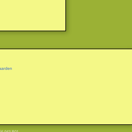
aarden
56.943.B01