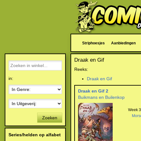
Striphoesjes
Aanbiedingen
Draak en Gif
Reeks:
in:
Draak en Gif
Draak en Gif 2
Buikmans en Builenkop
Week 30
Mors
Zoeken
Series/helden op alfabet