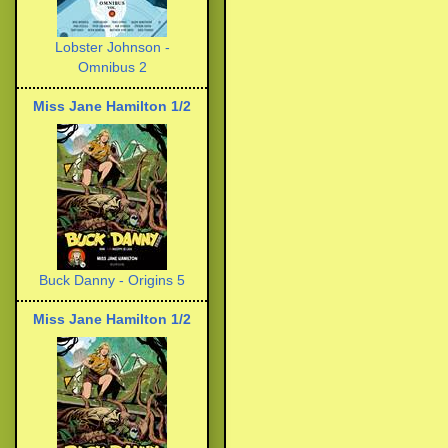
Lobster Johnson -
Omnibus 2
Miss Jane Hamilton 1/2
Buck Danny - Origins 5
Miss Jane Hamilton 1/2