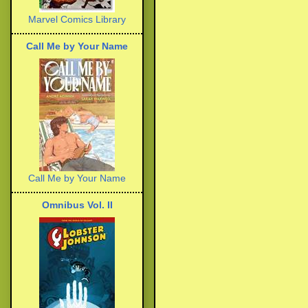
Marvel Comics Library
Call Me by Your Name
Call Me by Your Name
Omnibus Vol. II