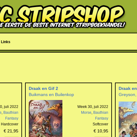
Links
Draak en Gif 2
Draak en
Buikmans en Builenkop
Greyson,
, juli 2022
Week 30, juli 2022
e
,
Bauthian
Morse
,
Bauthian
Fantasy
Fantasy
Hardcover
Softcover
€ 21,95
€ 10,95