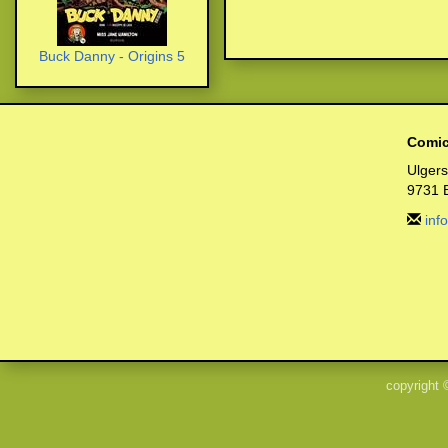
Buck Danny - Origins 5
Comic
Ulger
9731 
inf
copyright