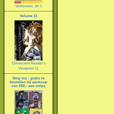
Verbouwes, de 1
Volume 11
Omniscient Reader's
Viewpoint 11
Strip tas - gratis te
bestellen bij aankoop
van €50,- aan strips