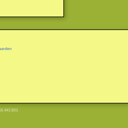
aarden
56.943.B01