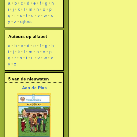
a
b
c
d
e
f
g
h
i
j
k
l
m
n
o
p
q
r
s
t
u
v
w
x
y
z
cijfers
Auteurs op alfabet
a
b
c
d
e
f
g
h
i
j
k
l
m
n
o
p
q
r
s
t
u
v
w
x
y
z
5 van de nieuwsten
Aan de Plas