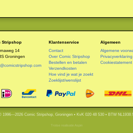
 Stripshop
Klantenservice
Algemeen
smaweg 14
Contact
Algemene voorw
BS Groningen
Over Comic Stripshop
Privacyverklaring
Bestellen en betalen
Cookiestatement
o@comicstripshop.com
Verzendkosten
Hoe vind je wat je zoekt
Zoeklijst/wenslijst
 © 1996—2026 Comic Stripshop, Groningen • KvK 020 48 530 • BTW NL1938.
Trotse realisatie
Aspin