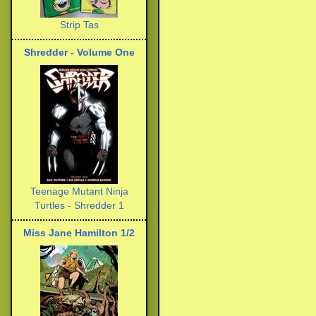
Strip Tas
Shredder - Volume One
Teenage Mutant Ninja
Turtles - Shredder 1
Miss Jane Hamilton 1/2