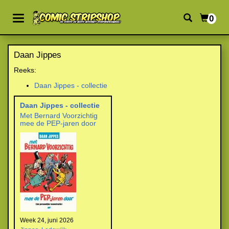
0
Daan Jippes
Reeks:
Daan Jippes - collectie
Daan Jippes - collectie
Met Bernard Voorzichtig
mee de PEP-jaren door
Week 24, juni 2026