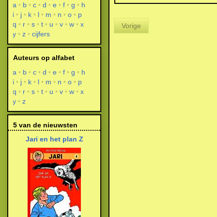
a
b
c
d
e
f
g
h
i
j
k
l
m
n
o
p
q
r
s
t
u
v
w
x
Vorige
y
z
cijfers
Auteurs op alfabet
a
b
c
d
e
f
g
h
i
j
k
l
m
n
o
p
q
r
s
t
u
v
w
x
y
z
5 van de nieuwsten
Jari en het plan Z