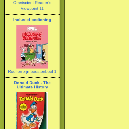
Omniscient Reader's
Viewpoint 11
Inclusief bediening
Roel en zijn beestenboel 1
Donald Duck - The
Ultimate History