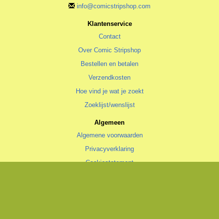
info@comicstripshop.com
Klantenservice
Contact
Over Comic Stripshop
Bestellen en betalen
Verzendkosten
Hoe vind je wat je zoekt
Zoeklijst/wenslijst
Algemeen
Algemene voorwaarden
Privacyverklaring
Cookiestatement