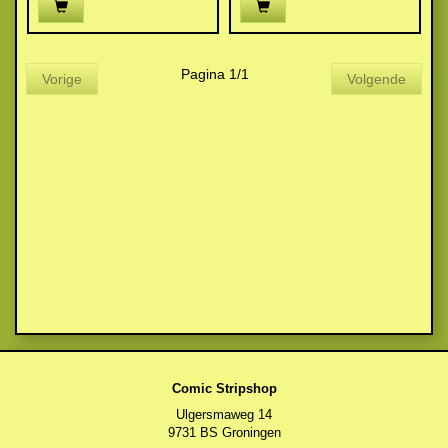
Pagina 1/1
Vorige
Volgende
Comic Stripshop
Ulgersmaweg 14
9731 BS Groningen