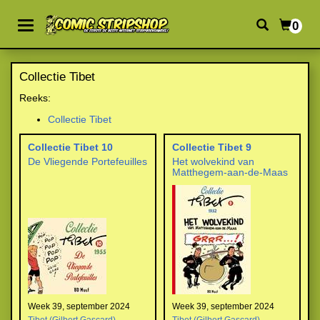
0
Collectie Tibet
Reeks:
Collectie Tibet
Collectie Tibet 10
Collectie Tibet 9
De Vliegende Portefeuilles
Het wolvekind van
Matthegem-aan-de-Maas
Week 39, september 2024
Week 39, september 2024