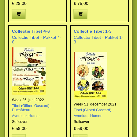
€ 29,00
€ 75,00
Collectie Tibet 4-6
Collectie Tibet 1-3
Collectie Tibet - Pakket 4-
Collectie Tibet - Pakket 1-
6
3
Week 26, juni 2022
Week 51, december 2021
Tibet (Gilbert Gascard)
,
Duchâteau
Tibet (Gilbert Gascard)
Avontuur
,
Humor
Avontuur
,
Humor
Softcover
Softcover
€ 59,00
€ 59,00