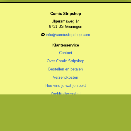
Comic Stripshop
Ulgersmaweg 14
9731 BS Groningen
info@comicstripshop.com
Klantenservice
Contact
Over Comic Stripshop
Bestellen en betalen
Verzendkosten
Hoe vind je wat je zoekt
Zoeklijst/wenslijst
Algemeen
Algemene voorwaarden
Privacyverklaring
Cookiestatement