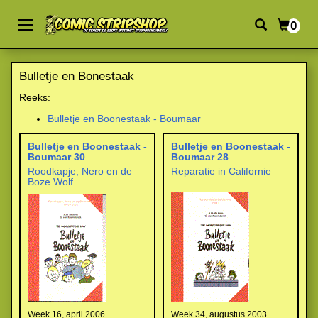
0
Bulletje en Bonestaak
Reeks:
Bulletje en Boonestaak - Boumaar
Bulletje en Boonestaak -
Bulletje en Boonestaak -
Boumaar 30
Boumaar 28
Roodkapje, Nero en de
Reparatie in Californie
Boze Wolf
Week 16, april 2006
Week 34, augustus 2003