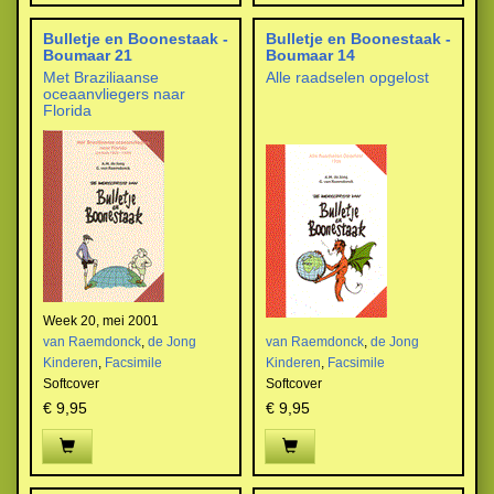
Bulletje en Boonestaak -
Bulletje en Boonestaak -
Boumaar 21
Boumaar 14
Met Braziliaanse
Alle raadselen opgelost
oceaanvliegers naar
Florida
Week 20, mei 2001
van Raemdonck
,
de Jong
van Raemdonck
,
de Jong
Kinderen
,
Facsimile
Kinderen
,
Facsimile
Softcover
Softcover
€ 9,95
€ 9,95