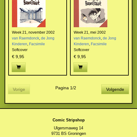
Week 21, november 2002
Week 21, mei 2002
van Raemdonck
,
de Jong
van Raemdonck
,
de Jong
Kinderen
,
Facsimile
Kinderen
,
Facsimile
Softcover
Softcover
€ 9,95
€ 9,95
Pagina 1/2
Vorige
Volgende
Comic Stripshop
Ulgersmaweg 14
9731 BS Groningen