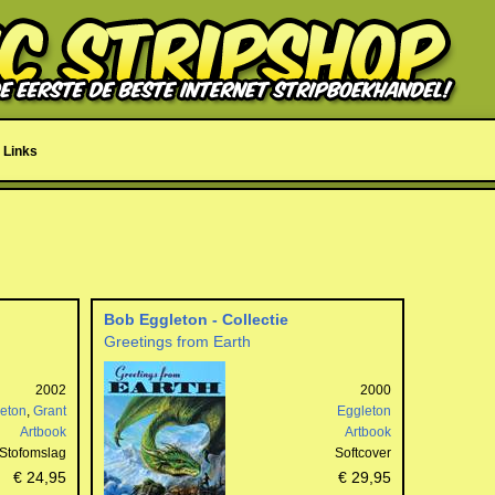
Links
Bob Eggleton - Collectie
Greetings from Earth
2002
2000
eton
,
Grant
Eggleton
Artbook
Artbook
Stofomslag
Softcover
€ 24,95
€ 29,95