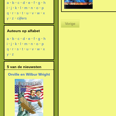
a
b
c
d
e
f
g
h
i
j
k
l
m
n
o
p
q
r
s
t
u
v
w
x
y
z
cijfers
Vorige
Auteurs op alfabet
a
b
c
d
e
f
g
h
i
j
k
l
m
n
o
p
q
r
s
t
u
v
w
x
y
z
5 van de nieuwsten
Orville en Wilbur Wright