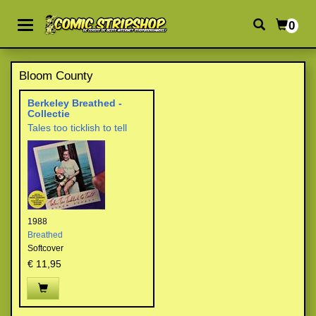
0
Bloom County
Berkeley Breathed -
Collectie
Tales too ticklish to tell
1988
Breathed
Softcover
€ 11,95