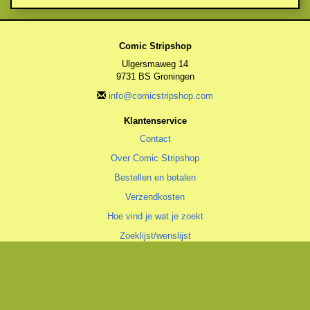
Comic Stripshop
Ulgersmaweg 14
9731 BS Groningen
info@comicstripshop.com
Klantenservice
Contact
Over Comic Stripshop
Bestellen en betalen
Verzendkosten
Hoe vind je wat je zoekt
Zoeklijst/wenslijst
Algemeen
Algemene voorwaarden
Privacyverklaring