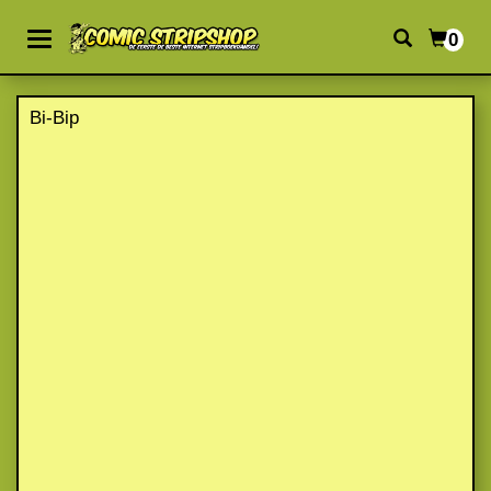
0
Bi-Bip