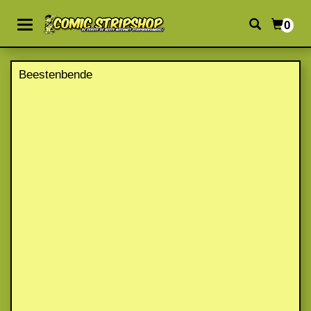
0
Beestenbende