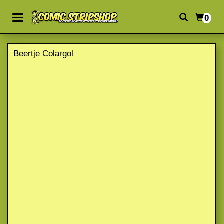
0
Beertje Colargol