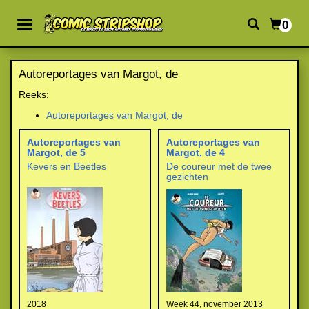
0
Autoreportages van Margot, de
Reeks:
Autoreportages van Margot, de
Autoreportages van
Autoreportages van
Margot, de 5
Margot, de 4
Kevers en Beetles
De coureur met de twee
gezichten
2018
Week 44, november 2013