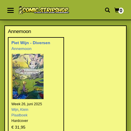
0
Annemoon
Piet Wijn - Diversen
Annemoon
Week 26, juni 2025
Wijn
,
Klein
Plaatboek
Hardcover
€ 31,95