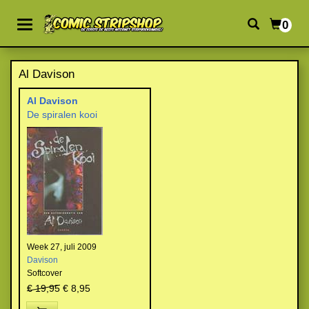
0
Al Davison
Al Davison
De spiralen kooi
Week 27, juli 2009
Davison
Softcover
€ 19,95
€ 8,95