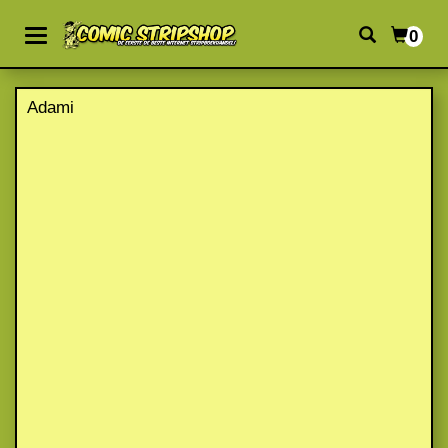
0
Adami