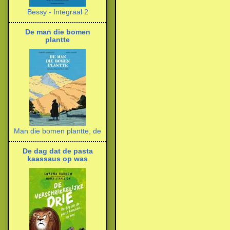
Bessy - Integraal 2
De man die bomen
plantte
Man die bomen plantte, de
De dag dat de pasta
kaassaus op was