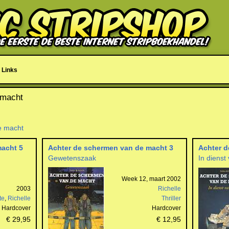
Links
 macht
e macht
macht 5
Achter de schermen van de macht 3
Achter d
Gewetenszaak
In dienst 
Week 12, maart 2002
2003
Richelle
te
,
Richelle
Thriller
Hardcover
Hardcover
€ 29,95
€ 12,95