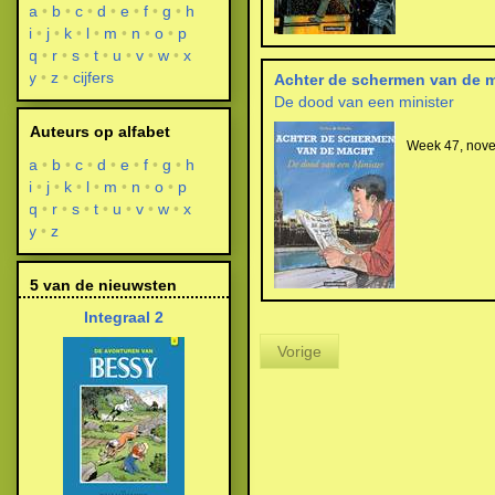
a
b
c
d
e
f
g
h
i
j
k
l
m
n
o
p
q
r
s
t
u
v
w
x
y
z
cijfers
Achter de schermen van de 
De dood van een minister
Auteurs op alfabet
Week 47, nov
a
b
c
d
e
f
g
h
i
j
k
l
m
n
o
p
q
r
s
t
u
v
w
x
y
z
5 van de nieuwsten
Integraal 2
Vorige