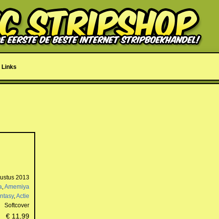
Links
ustus 2013
a
,
Amemiya
ntasy
,
Actie
Softcover
€ 11,99