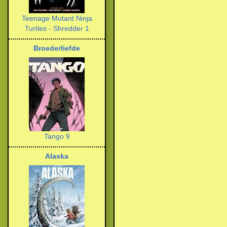
Teenage Mutant Ninja
Turtles - Shredder 1
Broederliefde
Tango 9
Alaska