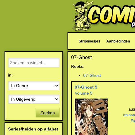
Striphoesjes
Aanbiedingen
07-Ghost
Reeks:
in:
07-Ghost
07-Ghost 5
Volume 5
aug
Zoeken
Ichihar
Fa
Series/helden op alfabet