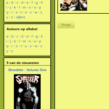
a
b
c
d
e
f
g
h
i
j
k
l
m
n
o
p
q
r
s
t
u
v
w
x
y
z
cijfers
Vorige
Auteurs op alfabet
a
b
c
d
e
f
g
h
i
j
k
l
m
n
o
p
q
r
s
t
u
v
w
x
y
z
5 van de nieuwsten
Shredder - Volume One