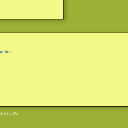
aarden
56.943.B01