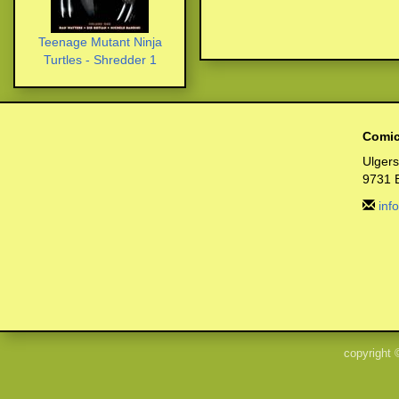
Teenage Mutant Ninja
Turtles - Shredder 1
Comic
Ulger
9731 
inf
copyright