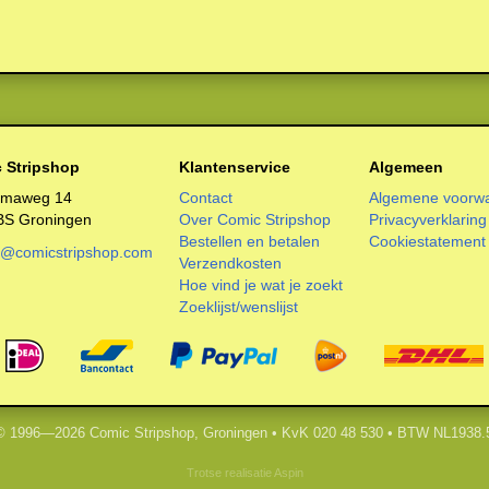
 Stripshop
Klantenservice
Algemeen
smaweg 14
Contact
Algemene voorw
BS Groningen
Over Comic Stripshop
Privacyverklaring
Bestellen en betalen
Cookiestatement
o@comicstripshop.com
Verzendkosten
Hoe vind je wat je zoekt
Zoeklijst/wenslijst
 © 1996—2026 Comic Stripshop, Groningen • KvK 020 48 530 • BTW NL1938.
Trotse realisatie
Aspin