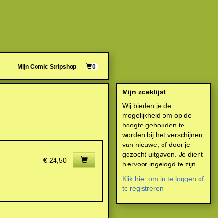
Mijn Comic Stripshop
0
Mijn zoeklijst
Wij bieden je de
mogelijkheid om op de
hoogte gehouden te
worden bij het verschijnen
van nieuwe, of door je
gezocht uitgaven. Je dient
€ 24,50
hiervoor ingelogd te zijn.
Klik hier om in te loggen of
te registreren