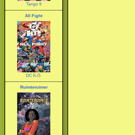
Tango 9
All Fight
DC K.O.
Ruimteruimer