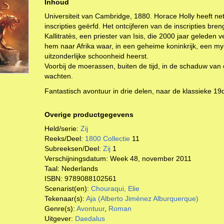
Inhoud
Universiteit van Cambridge, 1880. Horace Holly heeft ne
inscripties geërfd. Het ontcijferen van de inscripties br
Kallitratès, een priester van Isis, die 2000 jaar geleden v
hem naar Afrika waar, in een geheime koninkrijk, een my
uitzonderlijke schoonheid heerst.
Voorbij de moerassen, buiten de tijd, in de schaduw van
wachten.
Fantastisch avontuur in drie delen, naar de klassieke 
Overige productgegevens
Held/serie:
Zij
Reeks/Deel:
1800 Collectie
11
Subreeksen/Deel:
Zij
1
Verschijningsdatum:
Week 48, november 2011
Taal:
Nederlands
ISBN:
9789088102561
Scenarist(en):
Chouraqui, Elie
Tekenaar(s):
Aja (Alberto Jimènez Alburquerque)
Genre(s):
Avontuur
,
Roman
Uitgever:
Daedalus