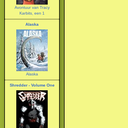
Avontuur van Tracy
Karbits, een 1
Alaska
Alaska
Shredder - Volume One