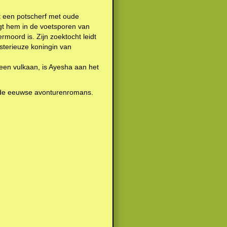
t een potscherf met oude
engt hem in de voetsporen van
ermoord is. Zijn zoektocht leidt
sterieuze koningin van
 een vulkaan, is Ayesha aan het
19de eeuwse avonturenromans.