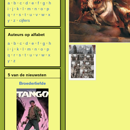
a
b
c
d
e
f
g
h
i
j
k
l
m
n
o
p
q
r
s
t
u
v
w
x
y
z
cijfers
Auteurs op alfabet
a
b
c
d
e
f
g
h
i
j
k
l
m
n
o
p
q
r
s
t
u
v
w
x
y
z
5 van de nieuwsten
Broederliefde