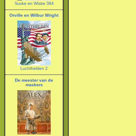
Suske en Wiske 384
Orville en Wilbur Wright
Luchthelden 2
De meester van de
maskers