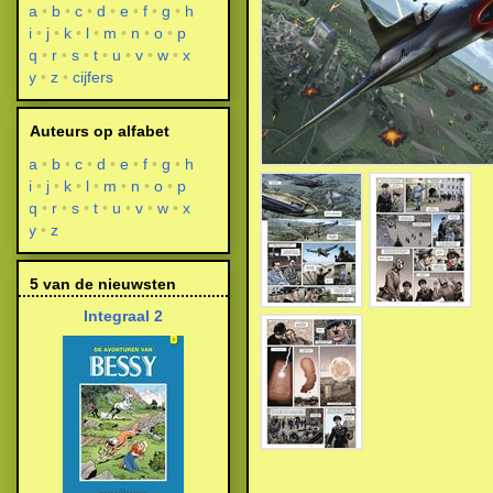
a
b
c
d
e
f
g
h
i
j
k
l
m
n
o
p
q
r
s
t
u
v
w
x
y
z
cijfers
Auteurs op alfabet
a
b
c
d
e
f
g
h
i
j
k
l
m
n
o
p
q
r
s
t
u
v
w
x
y
z
5 van de nieuwsten
Integraal 2