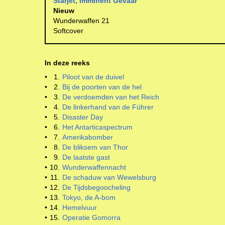
Starjet, Imminent Gevaar
Nieuw
Wunderwaffen 21
Softcover
In deze reeks
•
1.
Piloot van de duivel
•
2.
Bij de poorten van de hel
•
3.
De verdoemden van het Reich
•
4.
De linkerhand van de Führer
•
5.
Disaster Day
•
6.
Het Antarticaspectrum
•
7.
Amerikabomber
•
8.
De bliksem van Thor
•
9.
De laatste gast
•
10.
Wunderwaffennacht
•
11.
De schaduw van Wewelsburg
•
12.
De Tijdsbegoocheling
•
13.
Tokyo, de A-bom
•
14.
Hemelvuur
•
15.
Operatie Gomorra