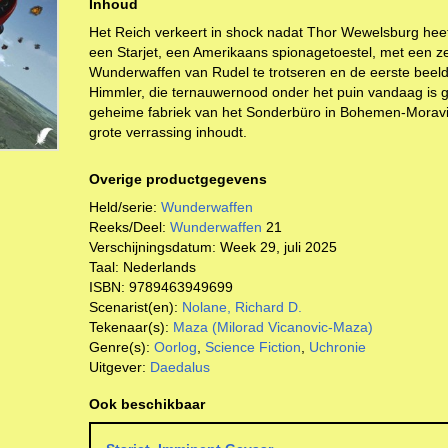
Inhoud
Het Reich verkeert in shock nadat Thor Wewelsburg heeft
een Starjet, een Amerikaans spionagetoestel, met een 
Wunderwaffen van Rudel te trotseren en de eerste beeld
Himmler, die ternauwernood onder het puin vandaag is 
geheime fabriek van het Sonderbüro in Bohemen-Moravi
grote verrassing inhoudt.
Overige productgegevens
Held/serie:
Wunderwaffen
Reeks/Deel:
Wunderwaffen
21
Verschijningsdatum:
Week 29, juli 2025
Taal:
Nederlands
ISBN:
9789463949699
Scenarist(en):
Nolane, Richard D.
Tekenaar(s):
Maza (Milorad Vicanovic-Maza)
Genre(s):
Oorlog
,
Science Fiction
,
Uchronie
Uitgever:
Daedalus
Ook beschikbaar