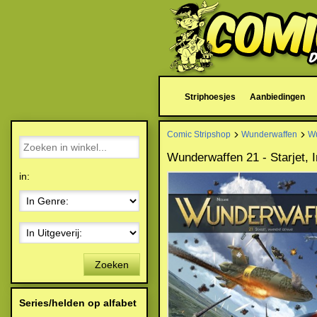
Striphoesjes
Aanbiedingen
Comic Stripshop
Wunderwaffen
W
Wunderwaffen 21 - Starjet,
in:
Zoeken
Series/helden op alfabet