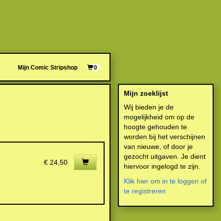
Mijn Comic Stripshop
0
Mijn zoeklijst
Wij bieden je de
mogelijkheid om op de
hoogte gehouden te
worden bij het verschijnen
van nieuwe, of door je
gezocht uitgaven. Je dient
€ 24,50
hiervoor ingelogd te zijn.
Klik hier om in te loggen of
te registreren